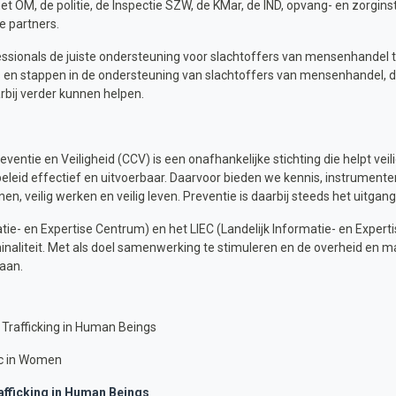
OM, de politie, de Inspectie SZW, de KMar, de IND, opvang- en zorginst
le partners.
essionals de juiste ondersteuning voor slachtoffers van mensenhandel te
s en stappen in de ondersteuning van slachtoffers van mensenhandel, de
rbij verder kunnen helpen.
eventie en Veiligheid (CCV) is een onafhankelijke stichting die helpt ve
beleid effectief en uitvoerbaar. Daarvoor bieden we kennis, instrument
en, veilig werken en veilig leven. Preventie is daarbij steeds het uitgan
atie- en Expertise Centrum) en het LIEC (Landelijk Informatie- en Expe
inaliteit. Met als doel samenwerking te stimuleren en de overheid en 
aan.
Trafficking in Human Beings
fic in Women
rafficking in Human Beings