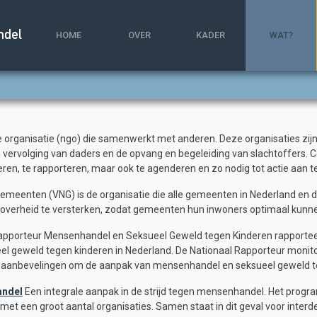
ndel
HOME
OVER
KADER
WAT?
rganisatie (ngo) die samenwerkt met anderen. Deze organisaties zijn 
vervolging van daders en de opvang en begeleiding van slachtoffers. C
leren, te rapporteren, maar ook te agenderen en zo nodig tot actie aan t
emeenten (VNG) is de organisatie die alle gemeenten in Nederland en 
le overheid te versterken, zodat gemeenten hun inwoners optimaal kunn
apporteur Mensenhandel en Seksueel Geweld tegen Kinderen rapporteer
geweld tegen kinderen in Nederland. De Nationaal Rapporteur monitort
t aanbevelingen om de aanpak van mensenhandel en seksueel geweld te
ndel
Een integrale aanpak in de strijd tegen mensenhandel. Het pr
t een groot aantal organisaties. Samen staat in dit geval voor inter