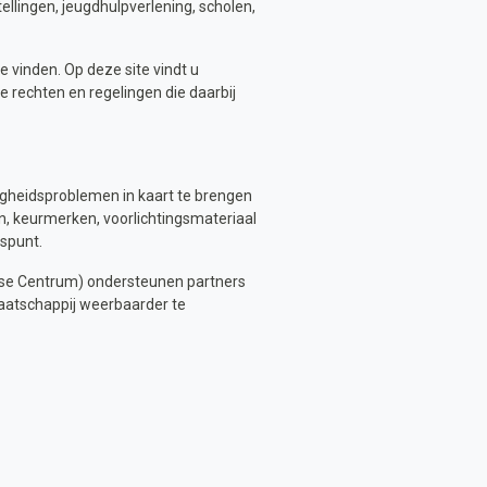
ellingen, jeugdhulpverlening, scholen,
 vinden. Op deze site vindt u
 rechten en regelingen die daarbij
iligheidsproblemen in kaart te brengen
en, keurmerken, voorlichtingsmateriaal
gspunt.
rtise Centrum) ondersteunen partners
maatschappij weerbaarder te