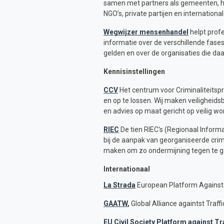
samen met partners als gemeenten, het 
NGO’s, private partijen en internationa
Wegwijzer mensenhandel
helpt prof
informatie over de verschillende fase
gelden en over de organisaties die daa
Kennisinstellingen
CCV
Het centrum voor Criminaliteitspr
en op te lossen. Wij maken veiligheids
en advies op maat gericht op veilig won
RIEC
De tien RIEC's (Regionaal Inform
bij de aanpak van georganiseerde crim
maken om zo ondermijning tegen te g
Internationaal
La Strada
European Platform Against 
GAATW
,
Global Alliance againtst Traf
EU Civil Society Platform against T