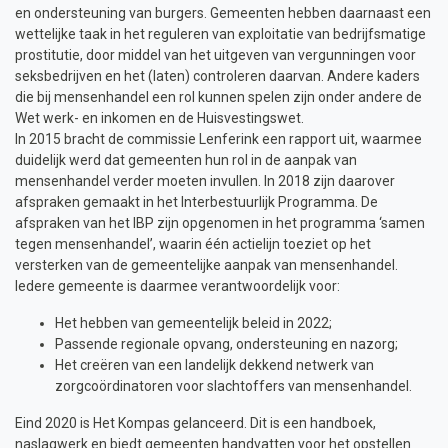
en ondersteuning van burgers. Gemeenten hebben daarnaast een
wettelijke taak in het reguleren van exploitatie van bedrijfsmatige
prostitutie, door middel van het uitgeven van vergunningen voor
seksbedrijven en het (laten) controleren daarvan. Andere kaders
die bij mensenhandel een rol kunnen spelen zijn onder andere de
Wet werk- en inkomen en de Huisvestingswet.
In 2015 bracht de commissie Lenferink een rapport uit, waarmee
duidelijk werd dat gemeenten hun rol in de aanpak van
mensenhandel verder moeten invullen. In 2018 zijn daarover
afspraken gemaakt in het Interbestuurlijk Programma. De
afspraken van het IBP zijn opgenomen in het programma ‘samen
tegen mensenhandel’, waarin één actielijn toeziet op het
versterken van de gemeentelijke aanpak van mensenhandel.
Iedere gemeente is daarmee verantwoordelijk voor:
Het hebben van gemeentelijk beleid in 2022;
Passende regionale opvang, ondersteuning en nazorg;
Het creëren van een landelijk dekkend netwerk van
zorgcoördinatoren voor slachtoffers van mensenhandel.
Eind 2020 is Het Kompas gelanceerd. Dit is een handboek,
naslagwerk en biedt gemeenten handvatten voor het opstellen